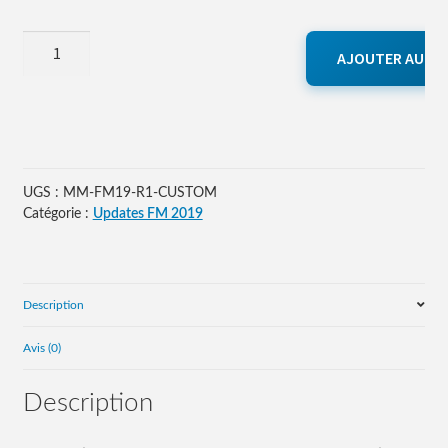
quantité
AJOUTER AU PA
de
Save/Update
Football
Manager
2019
–
UGS :
MM-FM19-R1-CUSTOM
France
Catégorie :
Updates FM 2019
R1
(Niveau
6
jouable)
Description
-
Avis (0)
[Personnalisé]
Description