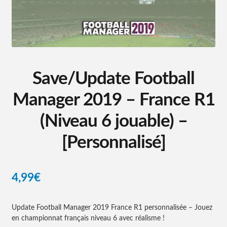
PIMAX
Products Page
Checkout
Save/Update Football
Transaction Results
Your Account
Manager 2019 – France R1
Univers de l’informatique et de la VR
(Niveau 6 jouable) –
[Personnalisé]
Panier
4,99
€
Update Football Manager 2019 France R1 personnalisée – Jouez
en championnat français niveau 6 avec réalisme !