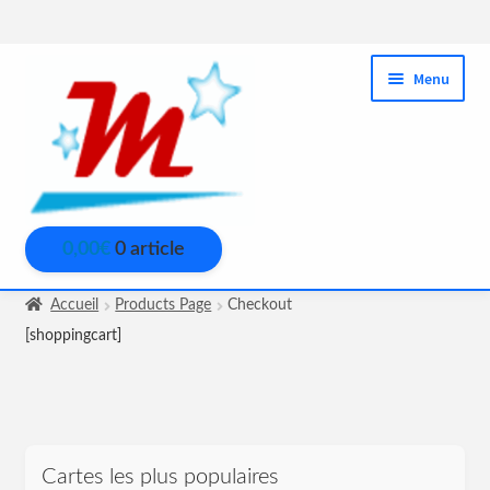
Aller
Aller
Menu
à
au
la
contenu
navigation
0,00
€
0 article
Accueil
Checkout
Accueil
Products Page
Checkout
[shoppingcart]
Contact
Formations FM
My Account
Cartes les plus populaires