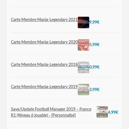
PIMAX
Carte Membre Mania-Legendary 2021
Products Page
9,99
€
Checkout
Transaction Results
Carte Membre Mania-Legendary 2020
5,99
€
Your Account
Carte Membre Mania-Legendary 2018
Univers de l’informatique et de la VR
0,99
€
Panier
Carte Membre Mania-Legendary 2019
3,99
€
Save/Update Football Manager 2019 – France
4,99
€
R1 (Niveau 6 jouable) - [Personnalisé]